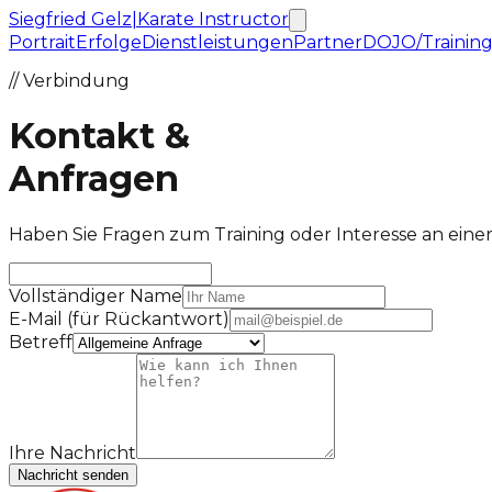
Siegfried Gelz
|
Karate Instructor
Portrait
Erfolge
Dienstleistungen
Partner
DOJO/Trainin
// Verbindung
Kontakt &
Anfragen
Haben Sie Fragen zum Training oder Interesse an eine
Vollständiger Name
E-Mail (für Rückantwort)
Betreff
Ihre Nachricht
Nachricht senden